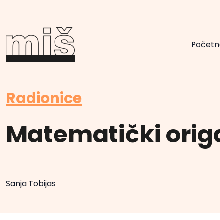
Početn
Radionice
Matematički ori
Sanja Tobijas