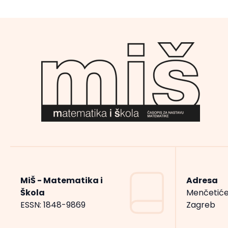
MiŠ - Matematika i
Adresa
Škola
Menčetiće
ESSN: 1848-9869
Zagreb