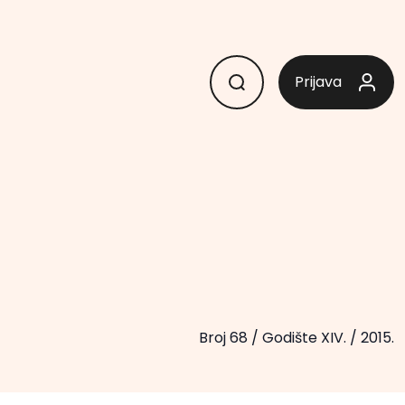
Prijava
Broj 68
/
Godište XIV.
/
2015.