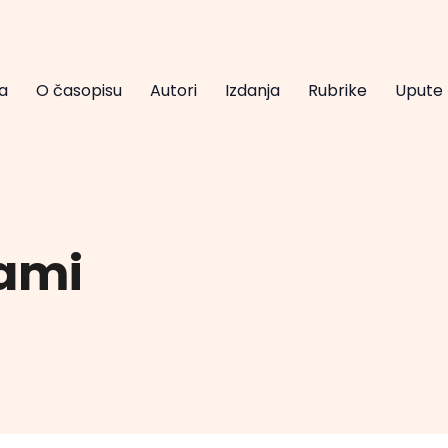
a
O časopisu
Autori
Izdanja
Rubrike
Upute
gami