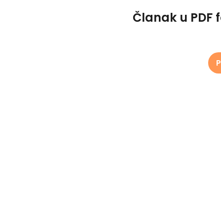
Članak u PDF 
P