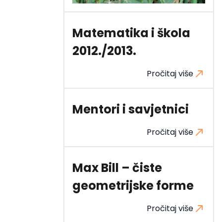
Matematika i škola
2012./2013.
Pročitaj više
Mentori i savjetnici
Pročitaj više
Max Bill – čiste
geometrijske forme
Pročitaj više