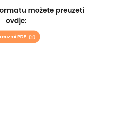
formatu možete preuzeti
ovdje:
reuzmi PDF