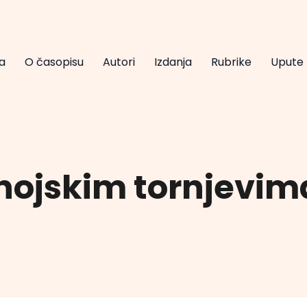
a
O časopisu
Autori
Izdanja
Rubrike
Upute
nojskim tornjevim