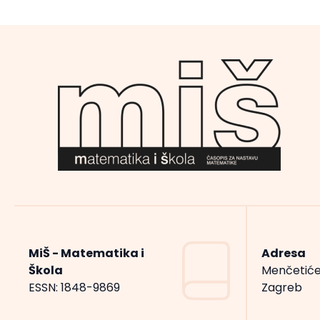
MiŠ - Matematika i
Adresa
Škola
Menčetiće
ESSN: 1848-9869
Zagreb