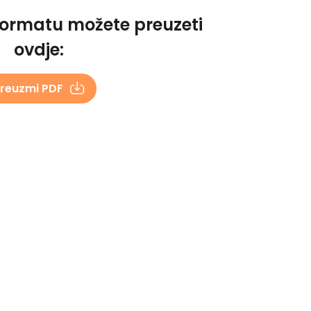
formatu možete preuzeti
ovdje:
reuzmi PDF