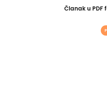
Članak u PDF 
P