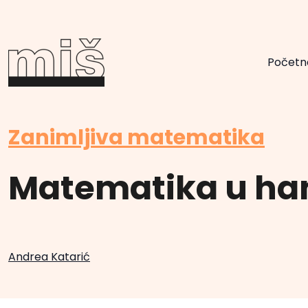
Početn
Zanimljiva matematika
Matematika u ha
Andrea Katarić