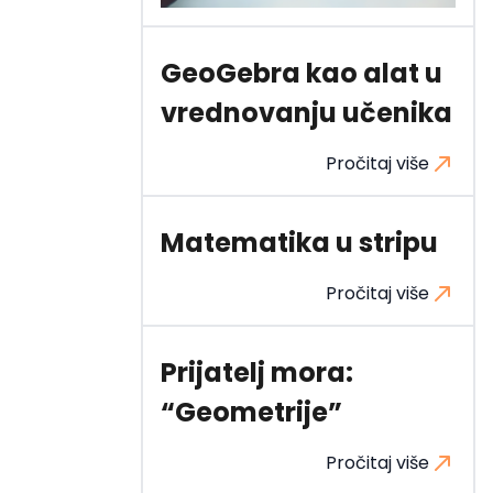
GeoGebra kao alat u
vrednovanju učenika
Pročitaj više
Matematika u stripu
Pročitaj više
Prijatelj mora:
“Geometrije”
Pročitaj više