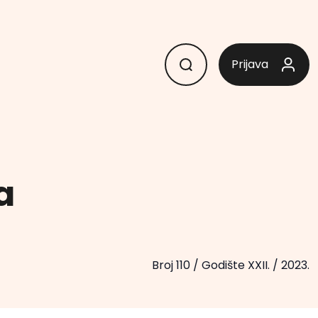
Prijava
a
Broj 110
/
Godište XXII.
/
2023.