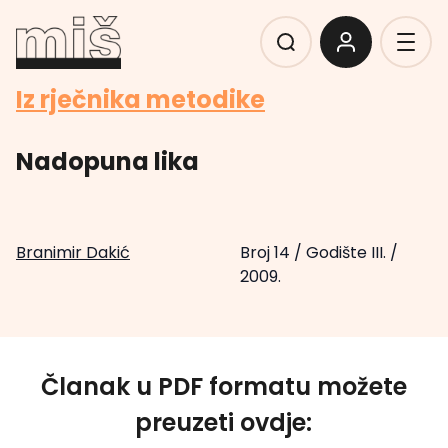
Iz rječnika metodike
Nadopuna lika
Branimir Dakić
Broj 14
/
Godište III.
/
2009.
Članak u PDF formatu možete
preuzeti ovdje: