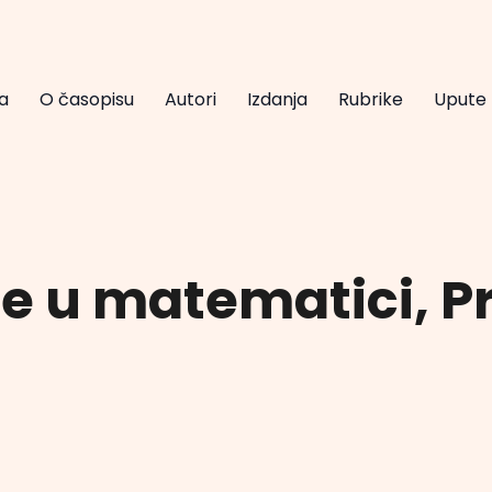
a
O časopisu
Autori
Izdanja
Rubrike
Upute
e u matematici, P