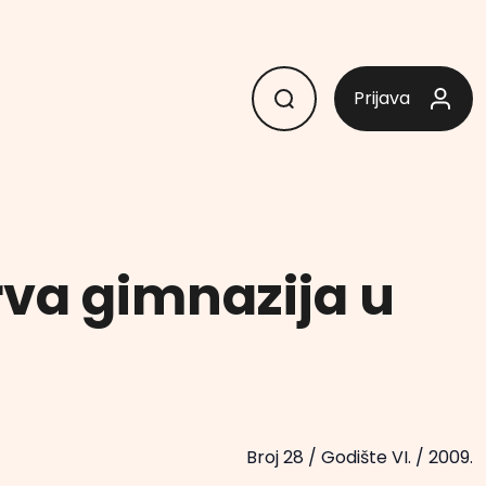
Prijava
rva gimnazija u
Broj 28
/
Godište VI.
/
2009.