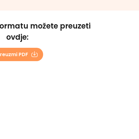
formatu možete preuzeti
ovdje:
reuzmi PDF