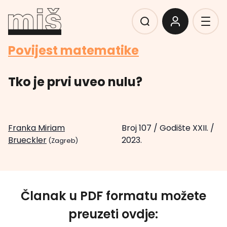
Povijest matematike
Tko je prvi uveo nulu?
Franka Miriam
Broj 107
/
Godište XXII.
/
Brueckler
2023.
(Zagreb)
Članak u PDF formatu možete
preuzeti ovdje: