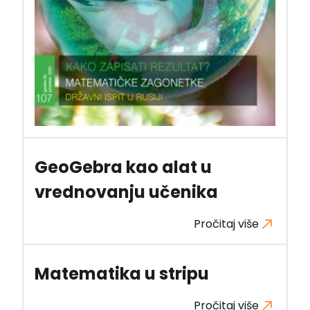
GeoGebra kao alat u
vrednovanju učenika
Pročitaj više
Matematika u stripu
Pročitaj više