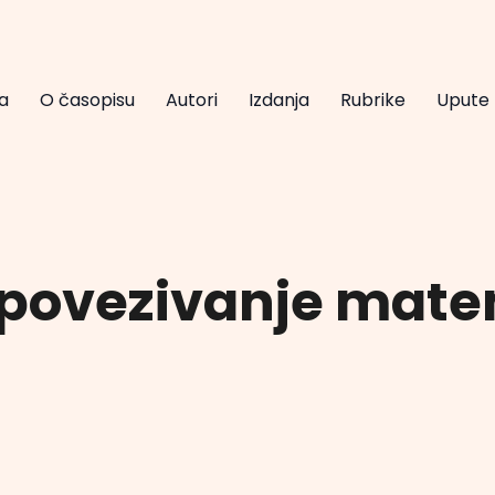
a
O časopisu
Autori
Izdanja
Rubrike
Upute
ovezivanje matem