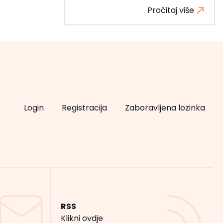
Pročitaj više
Login
Registracija
Zaboravljena lozinka
RSS
Klikni ovdje