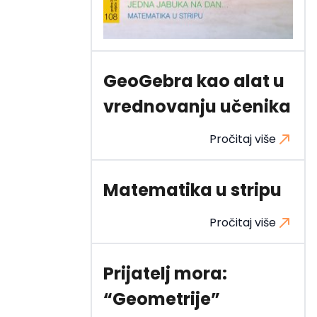
GeoGebra kao alat u
vrednovanju učenika
Pročitaj više
Matematika u stripu
Pročitaj više
Prijatelj mora:
“Geometrije”