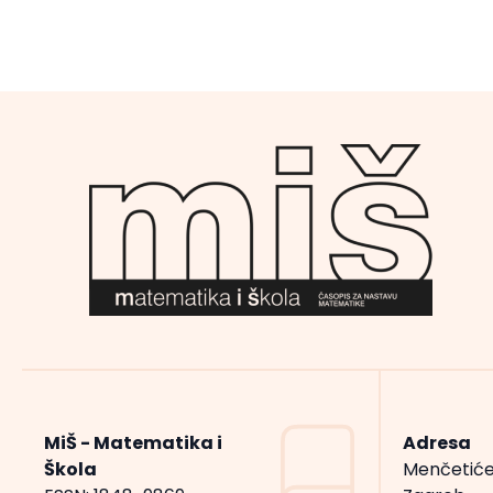
MiŠ - Matematika i
Adresa
Škola
Menčetiće