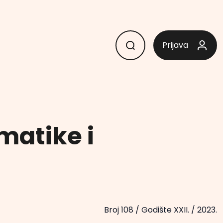
Prijava
atike i
Broj 108
/
Godište XXII.
/
2023.