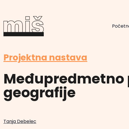
Početn
Projektna nastava
Međupredmetno p
geografije
Tanja Debelec