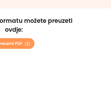
formatu možete preuzeti
ovdje:
reuzmi PDF