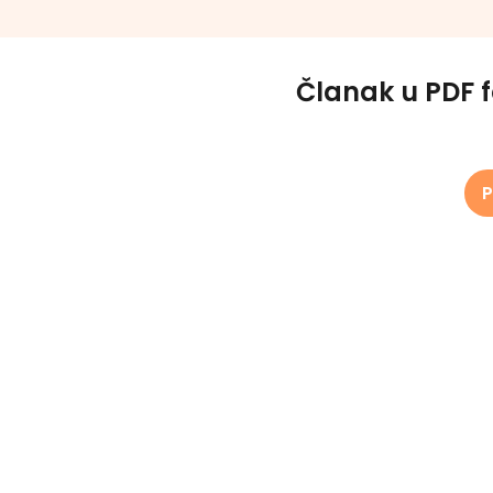
Članak u PDF 
P