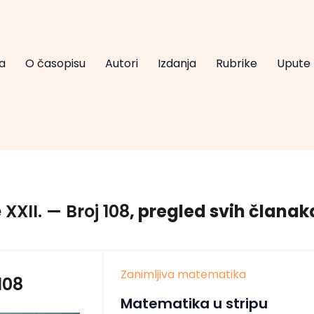
a
O časopisu
Autori
Izdanja
Rubrike
Upute
 XXII.
— Broj 108
, pregled svih članak
Zanimljiva matematika
108
Matematika u stripu