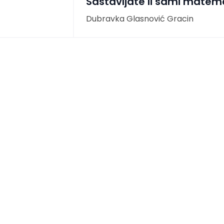
Sastavljate li sami matem
Dubravka Glasnović Gracin