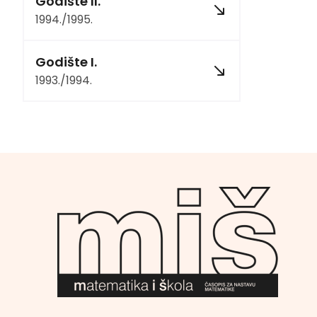
Godište II.
1994./1995.
Godište I.
1993./1994.