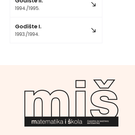
Godište II.
1994./1995.
Godište I.
1993./1994.