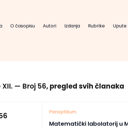
a
O časopisu
Autori
Izdanja
Rubrike
Upute
XII.
— Broj 56
, pregled svih članaka
Panoptikum
 56
Matematički labolatorij u 