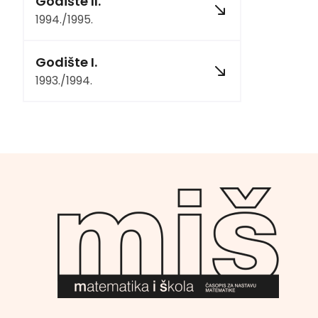
Godište II.
1994./1995.
Godište I.
1993./1994.