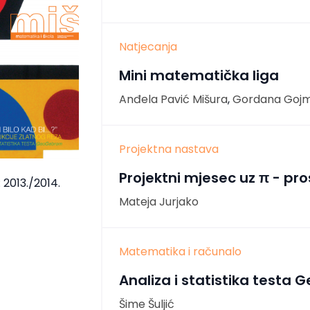
Natjecanja
Mini matematička liga
Anđela Pavić Mišura
,
Gordana Gojm
Projektna nastava
Projektni mjesec uz π - pr
 2013./2014.
Mateja Jurjako
Matematika i računalo
Analiza i statistika testa
Šime Šuljić