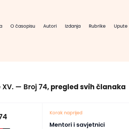
a
O časopisu
Autori
Izdanja
Rubrike
Upute
 XV.
— Broj 74
, pregled svih članaka
Korak naprijed
 74
Mentori i savjetnici