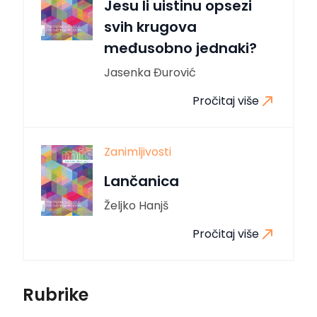
Jesu li uistinu opsezi
svih krugova
međusobno jednaki?
Jasenka Đurović
Pročitaj više
Zanimljivosti
Lančanica
Željko Hanjš
Pročitaj više
Rubrike